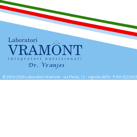
© 2016-2026 Laboratori Vramont - via Plessi, 12 - vignola (MO) - P.IVA 022262